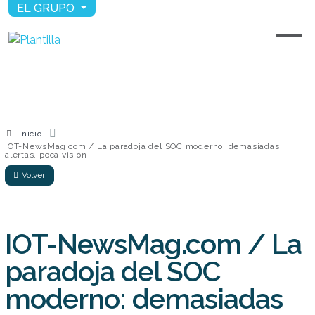
EL GRUPO
Inicio
IOT-NewsMag.com / La paradoja del SOC moderno: demasiadas
alertas, poca visión
Volver
IOT-NewsMag.com / La
paradoja del SOC
moderno: demasiadas