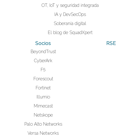
OT, IoT y seguridad integrada
IA y DevSecOps
Soberanía digital
El blog de SquadXpert
Socios
RSE
BeyondTrust
CyberArk
F5
Forescout
Fortinet
Illumio
Mimecast
Netskope
Palo Alto Networks
Versa Networks