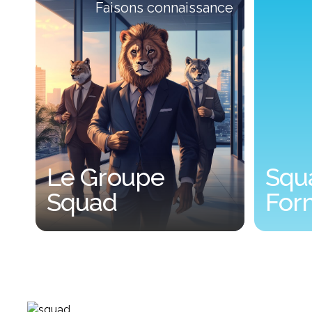
Faisons connaissance
Le Groupe
Squ
Squad
For
Le Groupe Squad
Squad Up 