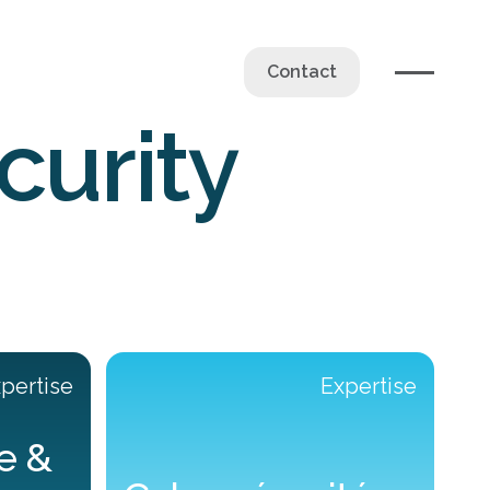
Contact
urity
pertise
Expertise
e &