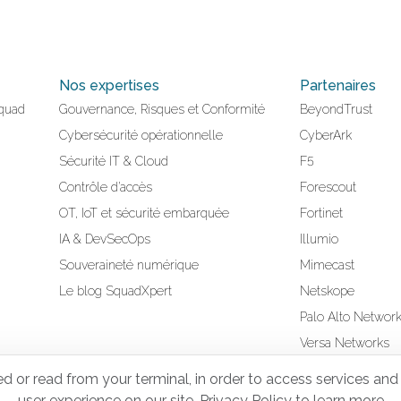
Nos expertises
Partenaires
quad
Gouvernance, Risques et Conformité
BeyondTrust
Cybersécurité opérationnelle
CyberArk
Sécurité IT & Cloud
F5
Contrôle d’accès
Forescout
OT, IoT et sécurité embarquée
Fortinet
IA & DevSecOps
Illumio
Souveraineté numérique
Mimecast
Le blog SquadXpert
Netskope
Palo Alto Networ
Versa Networks
Wiz
or read from your terminal, in order to access services and 
user experience on our site.
Privacy Policy to learn more