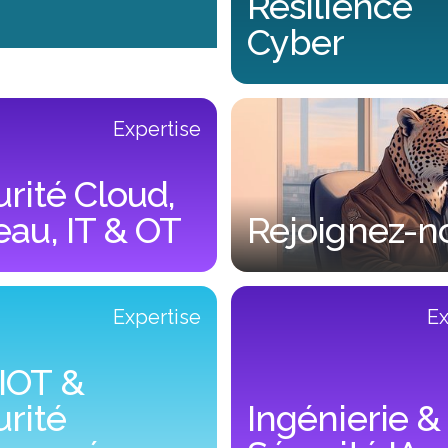
Résilience
Cyber
Gouvernance & Résilience Cy
Expertise
rité Cloud,
au, IT & OT
Rejoignez-no
oud, Réseau, IT & OT
Rejoignez-nous !
Expertise
Ex
IOT &
rité
Ingénierie &