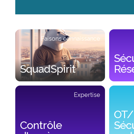
Previous
Faisons connaissance
Sécu
SquadSpirit
Rése
SquadSpirit
Sécurité Cl
Expertise
OT/
Contrôle
Sécu