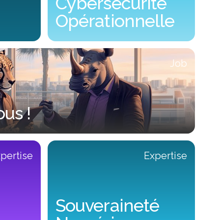
Cybersécurité
Opérationnelle
ber
Cybersécurité Opérationnelle
Job
us !
pertise
Expertise
Souveraineté