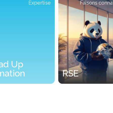
Expertise
Faisons conna
ad Up
mation
RSE
Formation
RSE