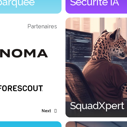
arquée
Sécurité IA
Sécurité embarquée
Ingénierie & Sécurité IA
Partenaires
SquadXpert
Next
SquadXpert