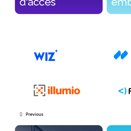
d'accès
emb
Contrôle d'accès
OT/IOT & 
Previous