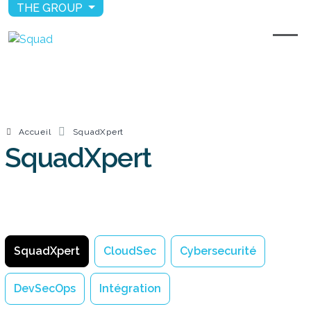
THE GROUP
Accueil
SquadXpert
SquadXpert
SquadXpert
SquadXpert
CloudSec
Cybersecurité
DevSecOps
Intégration