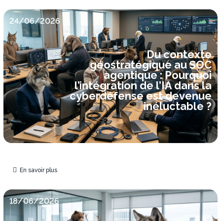
24/06/2026
Du contexte
géostratégique au SOC
agentique : Pourquoi
l’intégration de l’IA dans la
cyberdéfense est devenue
inéluctable ?
En savoir plus
18/06/2026