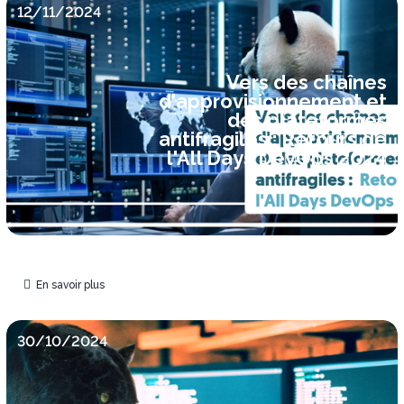
12/11/2024
Vers des chaînes
d'approvisionnement et
des plateformes
antifragiles : Retours de
l'All Days DevOps 2024
En savoir plus
30/10/2024