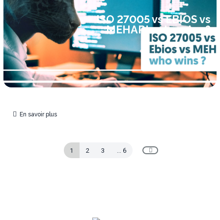
ISO 27005 vs EBIOS vs
MEHARI : who wins ?
En savoir plus
1
2
3
...
6