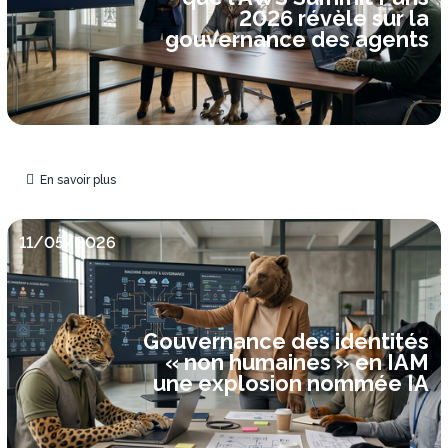
2026 révèle sur la
gouvernance des agents
En savoir plus
11/05/2026
Gouvernance des identités
« non humaines » en IAM
une explosion nommée IA