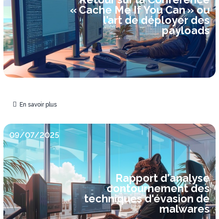
« Cache Me If You Can » ou
l’art de déployer des
payloads
En savoir plus
09/07/2025
Rapport d'analyse
contournement des
techniques d'évasion de
malwares