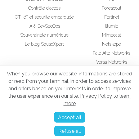
Contrôle d’accès
Forescout
OT, IoT et sécurité embarquée
Fortinet
IA & DevSecOps
Illumio
Souveraineté numérique
Mimecast
Le blog SquadXpert
Netskope
Palo Alto Networks
Versa Networks
Wiz
When you browse our website, informations are stored
or read from your terminal, in order to access services
RSE
Squad UP Formation
and offers based on your interests in order to improve
Administrateur d'Infrastructures Sécurisées
the user experience on our site.
Privacy Policy to learn
more
Mentions légales
Accept all
Politique de confidentialité
Refuse all
Gestion des cookies