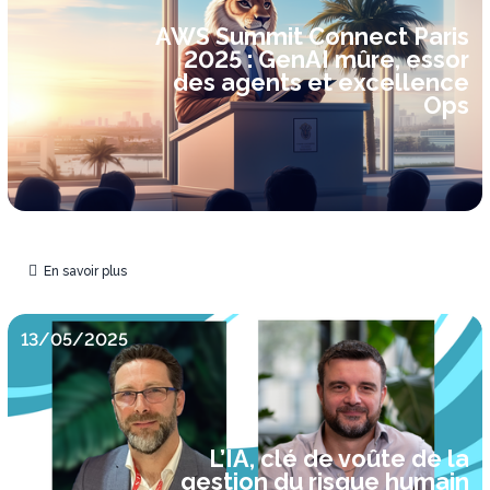
AWS Summit Connect Paris
2025 : GenAI mûre, essor
des agents et excellence
Ops
En savoir plus
13/05/2025
L’IA, clé de voûte de la
gestion du risque humain