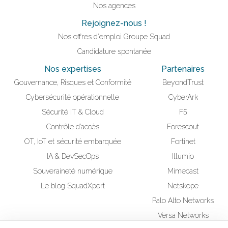
Nos agences
Rejoignez-nous !
Nos offres d'emploi Groupe Squad
Candidature spontanée
Nos expertises
Partenaires
Gouvernance, Risques et Conformité
BeyondTrust
Cybersécurité opérationnelle
CyberArk
Sécurité IT & Cloud
F5
Contrôle d’accès
Forescout
OT, IoT et sécurité embarquée
Fortinet
IA & DevSecOps
Illumio
Souveraineté numérique
Mimecast
Le blog SquadXpert
Netskope
Palo Alto Networks
Versa Networks