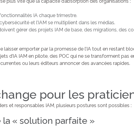
sse plus vite que la capacité d’absorption des organisations :
fonctionnalités IA chaque trimestre.
cybersécurité et l’IAM se multiplient dans les médias.
, doivent gérer des projets IAM de base, des migrations, des c
se laisser emporter par la promesse de l’IA tout en restant blo
ojets d’IA IAM en pilote, des POC qui ne se transforment pas e
oncurrentes ou leurs éditeurs annoncer des avancées rapides.
hange pour les praticien
ders et responsables IAM, plusieurs postures sont possibles :
 la « solution parfaite »