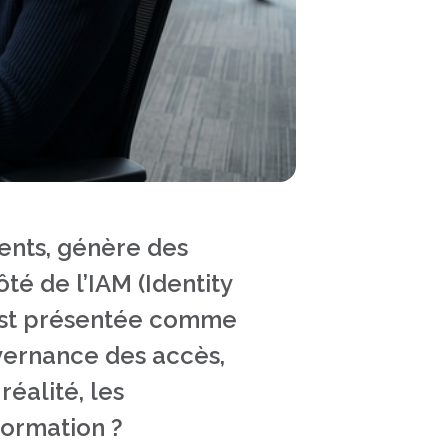
ments, génère des
é de l’IAM (Identity
 est présentée comme
vernance des accès,
réalité, les
formation ?