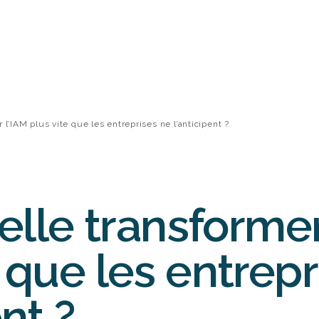
r l’IAM plus vite que les entreprises ne l’anticipent ?
-elle transforme
e que les entrep
ent ?