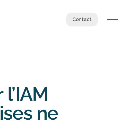
Contact
r l’IAM
rises ne