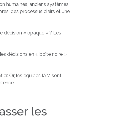
non humaines, anciens systèmes.
res, des processus clairs et une
une décision « opaque » ? Les
es décisions en « boîte noire »
er. Or, les équipes IAM sont
étence.
asser les