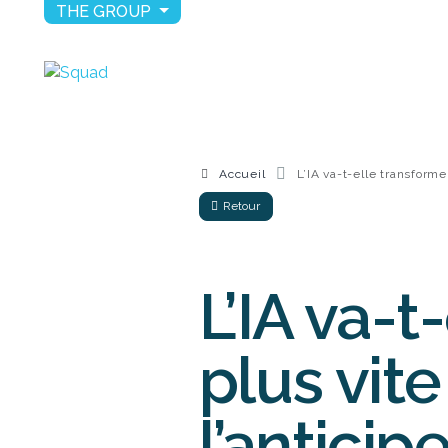
THE GROUP
Accueil
L’IA va-t-elle transforme
Retour
L’IA va-t
plus vit
l’anticip