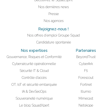
Nos dernières news
Presse
Nos agences
Rejoignez-nous !
Nos offres d'emploi Groupe Squad
Candidature spontanée
Nos expertises
Partenaires
Gouvernance, Risques et Conformité
BeyondTrust
Cybersécurité opérationnelle
CyberArk
Sécurité IT & Cloud
F5
Contrôle d’accès
Forescout
OT, IoT et sécurité embarquée
Fortinet
IA & DevSecOps
Illumio
Souveraineté numérique
Mimecast
Le blog SquadXpert
Netskope