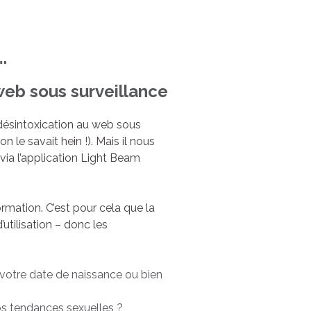
.
web sous surveillance
 désintoxication au web sous
 le savait hein !). Mais il nous
ia l’application Light Beam
ormation. C’est pour cela que la
’utilisation – donc les
t votre date de naissance ou bien
os tendances sexuelles ?