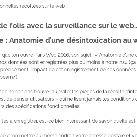
onnelles récoltées sur le web
e folis avec la surveillance sur le web…
 : Anatomie d’une désintoxication au 
 que l’on ouvre Paris Web 2016, son sujet : « Anatomie d’une
os données sont enregistrées plus ou moins à notre insu (ça on
précisément l’impact de cet enregistrement de nos données v
tbeam/).
e ne sait pas trouver ou éviter les pièges de la récolte d’inf
 de penser utilisateurs – qui ne lisent jamais les conditions d
s des spécifications fonctionnelles :
tes à enregistrer, est-ce bien intéressant de savoir quelle es
 peut-on mettre au même endroit votre adresse postale et v