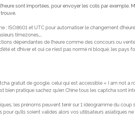
l’heure sont importées, pour envoyer les colis par exemple. 
 trouve.
orme : ISO8601 et UTC pour automatiser le changement d’heur
usieurs timezones….
actions dépendantes de l’heure comme des concours ou vente f
 d’été et d’hiver et oui ce n’est pas normé ni bloqué, les pays fo
ha gratuit de google, celui qui est accessible « I am not a ro
’est bien pratique sachez qu’en Chine tous les captcha sont in
atiques, les prénoms peuvent tenir sur 1 idéogramme du coup 
pour qu’ils soient valides alors vos utilisateurs asiatiques n