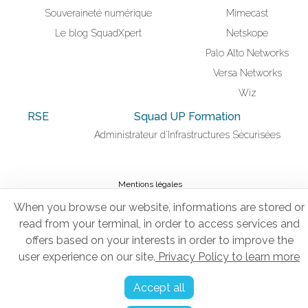
Souveraineté numérique
Mimecast
Le blog SquadXpert
Netskope
Palo Alto Networks
Versa Networks
Wiz
RSE
Squad UP Formation
Administrateur d'Infrastructures Sécurisées
Mentions légales
When you browse our website, informations are stored or
Politique de confidentialité
read from your terminal, in order to access services and
Gestion des cookies
offers based on your interests in order to improve the
Tous droits réservés © 2026 Squad.
user experience on our site.
Privacy Policy to learn more
Accept all