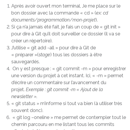
Après avoir ouvert mon terminal, Je me place sur le
bon dossier avec la commande « cd » (
ex: cd
documents/programmation/mon-projet
).
Si ça n’a jamais été fait, je fais un coup de « git init »
pour dire à Git qu’il doit surveiller ce dossier (il va se
créer un répertoire).
J’utilise « git add -all » pour dire à Git de
« préparer »(
stage
) tous les dossiers à être
sauvegardés.
On y est presque : « git commit -m » pour enregistrer
une version du projet à cet instant. Ici, « -m » permet
d’écrire un commentaire sur l’avancement du
projet.
Exemple : git commit -m « Ajout de la
newsletter ».
« git status » m’informe si tout va bien (à utiliser très
souvent donc).
« git log –oneline » me permet de contempler tout le
chemin parcouru en me listant tous les commits