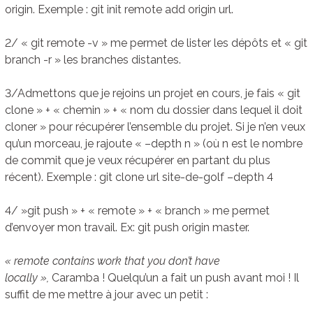
origin. Exemple : git init remote add origin url.
2/ « git remote -v » me permet de lister les dépôts et « git
branch -r » les branches distantes.
3/Admettons que je rejoins un projet en cours, je fais « git
clone » + « chemin » + « nom du dossier dans lequel il doit
cloner » pour récupérer l’ensemble du projet. Si je n’en veux
qu’un morceau, je rajoute « –depth n » (où n est le nombre
de commit que je veux récupérer en partant du plus
récent). Exemple : git clone url site-de-golf –depth 4
4/ »git push » + « remote » + « branch » me permet
d’envoyer mon travail. Ex: git push origin master.
« remote contains work that you don’t have
locally »,
Caramba ! Quelqu’un a fait un push avant moi ! Il
suffit de me mettre à jour avec un petit :