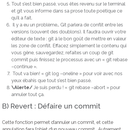
Tout s’est bien passé, vous êtes revenu sur le terminal
et git vous informe dans sa prose toute poétique ce
qu’il a fait.
Il y a eu un problème… Git parlera de conflit entre les
versions (souvent des doublons). Il faudra ouvrir votre
éditeur de texte : git à le bon goût de mettre en valeur
les zone de conflit. Effacez simplement le contenu qui
vous gêne, sauvegardez, refaites un coup de git
commit puis finissez le processus avec un « git rebase
–continue ».
Tout va bien! « git log –oneline » pour voir avec nos
yeux ébahis que tout s’est bien passé.
\Alerte/
Je suis perdu ! « git rebase –abort » pour
annuler tout ça.
B) Revert : Défaire un commit
Cette fonction permet d’annuler un commit, et cette
annulation fera l’objet d’un nouveau commit… Autrement