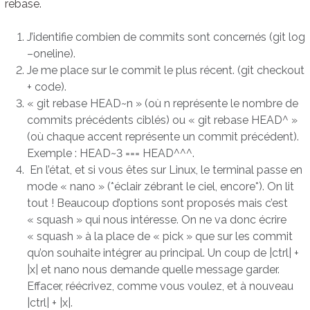
rebase.
J’identifie combien de commits sont concernés (git log
–oneline).
Je me place sur le commit le plus récent. (git checkout
+ code).
« git rebase HEAD~n » (où n représente le nombre de
commits précédents ciblés) ou « git rebase HEAD^ »
(où chaque accent représente un commit précédent).
Exemple : HEAD~3 === HEAD^^^.
En l’état, et si vous êtes sur Linux, le terminal passe en
mode « nano » (*éclair zébrant le ciel, encore*). On lit
tout ! Beaucoup d’options sont proposés mais c’est
« squash » qui nous intéresse. On ne va donc écrire
« squash » à la place de « pick » que sur les commit
qu’on souhaite intégrer au principal. Un coup de |ctrl| +
|x| et nano nous demande quelle message garder.
Effacer, réécrivez, comme vous voulez, et à nouveau
|ctrl| + |x|.