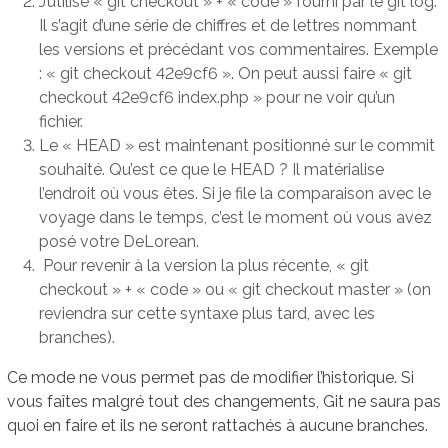
J’utilise « git checkout » + « code » fourni par le git log.
Il s’agit d’une série de chiffres et de lettres nommant
les versions et précédant vos commentaires. Exemple
: « git checkout 42e9cf6 ». On peut aussi faire « git
checkout 42e9cf6 index.php » pour ne voir qu’un
fichier.
Le « HEAD » est maintenant positionné sur le commit
souhaité. Qu’est ce que le HEAD ? Il matérialise
l’endroit où vous êtes. Si je file la comparaison avec le
voyage dans le temps, c’est le moment où vous avez
posé votre DeLorean.
Pour revenir à la version la plus récente, « git
checkout » + « code » ou « git checkout master » (on
reviendra sur cette syntaxe plus tard, avec les
branches).
Ce mode ne vous permet pas de modifier l’historique. Si
vous faîtes malgré tout des changements, Git ne saura pas
quoi en faire et ils ne seront rattachés à aucune branches.