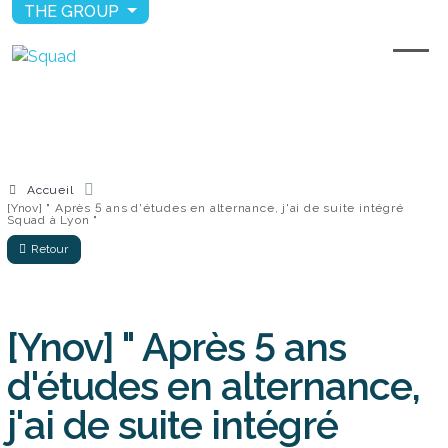
THE GROUP
Accueil
[Ynov] " Après 5 ans d'études en alternance, j'ai de suite intégré
Squad à Lyon "
Retour
[Ynov] " Après 5 ans
d'études en alternance,
j'ai de suite intégré