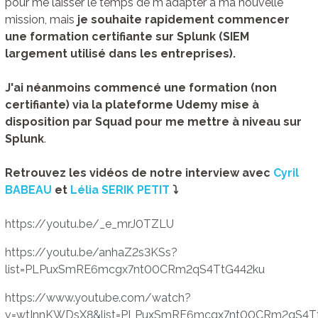
pour me laisser le temps de m'adapter à ma nouvelle
mission, mais
je souhaite rapidement commencer
une formation certifiante sur Splunk (SIEM
largement utilisé dans les entreprises).
J'ai néanmoins commencé une formation (non
certifiante) via la plateforme Udemy mise à
disposition par Squad pour me mettre à niveau sur
Splunk
.
Retrouvez les vidéos de notre interview avec
Cyril
BABEAU
et
Lélia SERIK PETIT
⤵
https://youtu.be/_e_mrJ0TZLU
https://youtu.be/anhaZ2s3KSs?
list=PLPuxSmRE6mcgx7nt00CRm2qS4TtG442ku
https://www.youtube.com/watch?
v=wtInnKWDsX8&list=PLPuxSmRE6mcgx7nt00CRm2qS4Tt