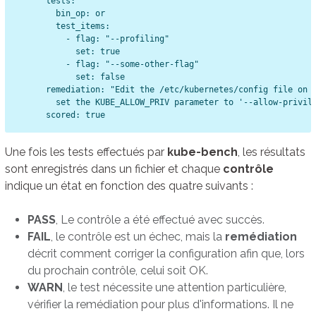
      tests:

        bin_op: or

        test_items:

          - flag: "--profiling"

            set: true

          - flag: "--some-other-flag"

            set: false

      remediation: "Edit the /etc/kubernetes/config file on t
        set the KUBE_ALLOW_PRIV parameter to '--allow-privile
Une fois les tests effectués par
kube-bench
, les résultats
sont enregistrés dans un fichier et chaque
contrôle
indique un état en fonction des quatre suivants :
PASS
, Le contrôle a été effectué avec succès.
FAIL
, le contrôle est un échec, mais la
remédiation
décrit comment corriger la configuration afin que, lors
du prochain contrôle, celui soit OK.
WARN
, le test nécessite une attention particulière,
vérifier la remédiation pour plus d'informations. Il ne