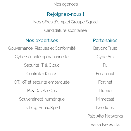
Nos agences
Rejoignez-nous !
Nos offres d'emploi Groupe Squad
Candidature spontanée
Nos expertises
Partenaires
Gouvernance, Risques et Conformité
BeyondTrust
Cybersécurité opérationnelle
CyberArk
Sécurité IT & Cloud
F5
Contrôle d’accès
Forescout
OT, IoT et sécurité embarquée
Fortinet
IA & DevSecOps
Illumio
Souveraineté numérique
Mimecast
Le blog SquadXpert
Netskope
Palo Alto Networks
Versa Networks