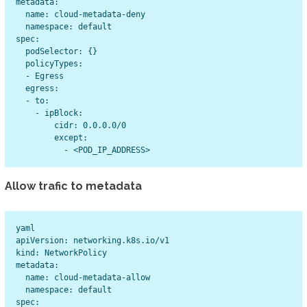
metadata:

  name: cloud-metadata-deny

  namespace: default

spec:

  podSelector: {}

  policyTypes:

  - Egress

  egress:

  - to:

    - ipBlock:

        cidr: 0.0.0.0/0

        except:

Allow trafic to metadata
yaml

apiVersion: networking.k8s.io/v1

kind: NetworkPolicy

metadata:

  name: cloud-metadata-allow

  namespace: default

spec:
