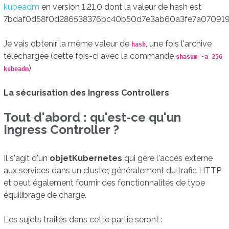
kubeadm
en version 1.21.0 dont la valeur de hash est
7bdaf0d58f0d286538376bc40b50d7e3ab60a3fe7a070919
Je vais obtenir la même valeur de
, une fois l'archive
hash
téléchargée (cette fois-ci avec la commande
shasum -a 256
)
kubeadm
La sécurisation des Ingress Controllers
Tout d'abord : qu'est-ce qu'un
Ingress Controller ?
Il s'agit d'un
objet
Kubernetes
qui gère l'accès externe
aux services dans un cluster, généralement du trafic HTTP
et peut également fournir des fonctionnalités de type
équilibrage de charge.
Les sujets traités dans cette partie seront :