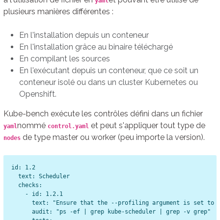
yaml
plusieurs manières différentes :
En l'installation depuis un conteneur
En l'installation grâce au binaire téléchargé
En compilant les sources
En l'exécutant depuis un conteneur, que ce soit un
conteneur isolé ou dans un cluster Kubernetes ou
Openshift.
Kube-bench exécute les contrôles défini dans un fichier
nommé
et peut s'appliquer tout type de
yaml
control.yaml
de type master ou worker (peu importe la version).
nodes
id: 1.2

  text: Scheduler

  checks:

    - id: 1.2.1

      text: "Ensure that the --profiling argument is set to f
      audit: "ps -ef | grep kube-scheduler | grep -v grep"
