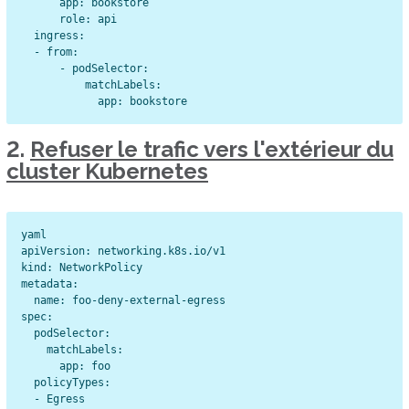
      app: bookstore

      role: api

  ingress:

  - from:

      - podSelector:

          matchLabels:

2.
Refuser le trafic vers l'extérieur du
cluster Kubernetes
yaml

apiVersion: networking.k8s.io/v1

kind: NetworkPolicy

metadata:

  name: foo-deny-external-egress

spec:

  podSelector:

    matchLabels:

      app: foo

  policyTypes:

  - Egress
