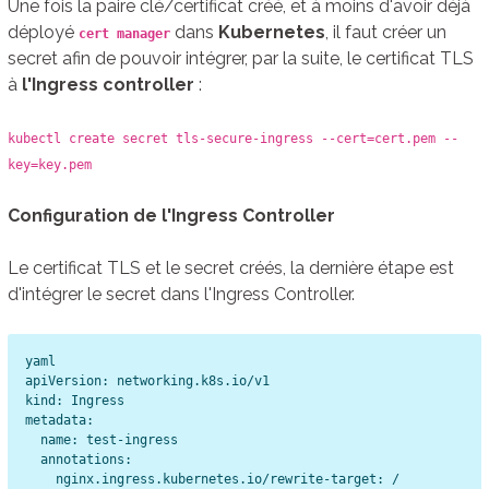
Une fois la paire clé/certificat créé, et à moins d'avoir déjà
déployé
dans
Kubernetes
, il faut créer un
cert manager
secret afin de pouvoir intégrer, par la suite, le certificat TLS
à
l'Ingress controller
:
kubectl create secret tls-secure-ingress --cert=cert.pem --
key=key.pem
Configuration de l'Ingress Controller
Le certificat TLS et le secret créés, la dernière étape est
d'intégrer le secret dans l'Ingress Controller.
yaml

apiVersion: networking.k8s.io/v1

kind: Ingress

metadata:

  name: test-ingress

  annotations:

    nginx.ingress.kubernetes.io/rewrite-target: /
