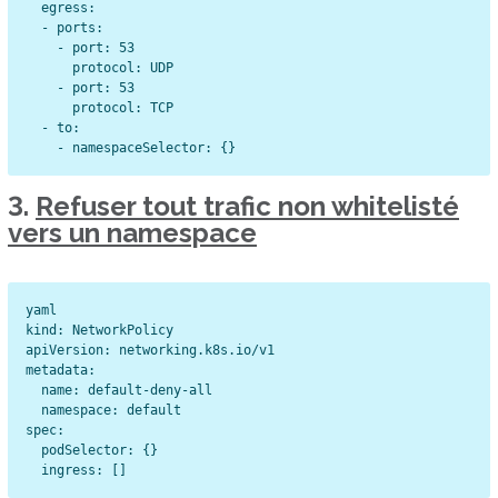
  egress:

  - ports:

    - port: 53

      protocol: UDP

    - port: 53

      protocol: TCP

  - to:

3.
Refuser tout trafic non whitelisté
vers un namespace
yaml

kind: NetworkPolicy

apiVersion: networking.k8s.io/v1

metadata:

  name: default-deny-all

  namespace: default

spec:

  podSelector: {}
