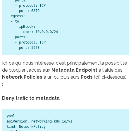
    ports:

    - protocol: TCP

      port: 6379

  egress:

  - to:

    - ipBlock:

        cidr: 10.0.0.0/24

    ports:

    - protocol: TCP

Ici, ce qui nous intéresse, c'est principalement la possibilité
de bloquer l'accès aux
Metadata Endpoint
à l'aide des
Network Policies
à un ou plusieurs
Pods
(cf. ci-dessous)
:
Deny trafic to metadata
yaml

apiVersion: networking.k8s.io/v1

kind: NetworkPolicy
