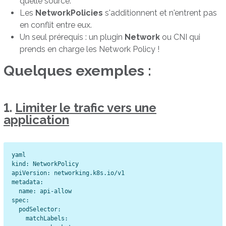
quelle source.
Les
NetworkPolicies
s'additionnent et n'entrent pas
en conflit entre eux.
Un seul prérequis : un plugin
Network
ou CNI qui
prends en charge les Network Policy !
Quelques exemples :
1.
Limiter le trafic vers une
application
yaml

kind: NetworkPolicy

apiVersion: networking.k8s.io/v1

metadata:

  name: api-allow

spec:

  podSelector:

    matchLabels:
