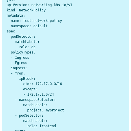
apiVersion: networking.k8s.io/v1

kind: NetworkPolicy

metadata:

  name: test-network-policy

  namespace: default

spec:

  podSelector:

    matchLabels:

      role: db

  policyTypes:

  - Ingress

  - Egress

  ingress:

  - from:

    - ipBlock:

        cidr: 172.17.0.0/16

        except:

        - 172.17.1.0/24

    - namespaceSelector:

        matchLabels:

          project: myproject

    - podSelector:

        matchLabels:

          role: frontend
