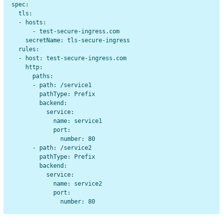
spec:

  tls:

  - hosts:

      - test-secure-ingress.com

    secretName: tls-secure-ingress

  rules:

  - host: test-secure-ingress.com

    http:

      paths:

      - path: /service1

        pathType: Prefix

        backend:

          service: 

            name: service1

            port:

              number: 80

      - path: /service2

        pathType: Prefix

        backend:

          service: 

            name: service2

            port:
