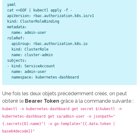
yaml

cat <<EOF | kubectl apply -f -

apiVersion: rbac.authorization.k8s.io/v1

kind: ClusterRoleBinding

metadata:

  name: admin-user

roleRef:

  apiGroup: rbac.authorization.k8s.io

  kind: ClusterRole

  name: cluster-admin

subjects:

- kind: ServiceAccount

  name: admin-user

Une fois les deux objets précédemment créés, on peut
obtenir le
Bearer Token
grâce à la commande suivante :
kubectl -n kubernetes-dashboard get secret $(kubectl -n
kubernetes-dashboard get sa/admin-user -o jsonpath="
{.secrets[0].name}") -o go-template="{{.data.token |
base64decode}}"