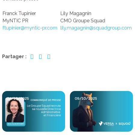
Franck Tupinier
Lily Magagnin
MyNTIC PR
CMO Groupe Squad
ftupinier@myntic-pr.com
lily.magagnin@squadgroup.com
Partager :
24/10/2025
09/10/2025