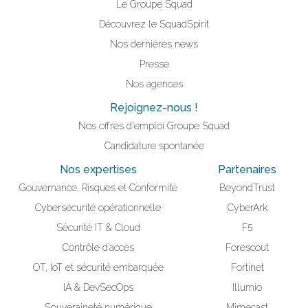
Le Groupe Squad
Découvrez le SquadSpirit
Nos dernières news
Presse
Nos agences
Rejoignez-nous !
Nos offres d'emploi Groupe Squad
Candidature spontanée
Nos expertises
Partenaires
Gouvernance, Risques et Conformité
BeyondTrust
Cybersécurité opérationnelle
CyberArk
Sécurité IT & Cloud
F5
Contrôle d’accès
Forescout
OT, IoT et sécurité embarquée
Fortinet
IA & DevSecOps
Illumio
Souveraineté numérique
Mimecast