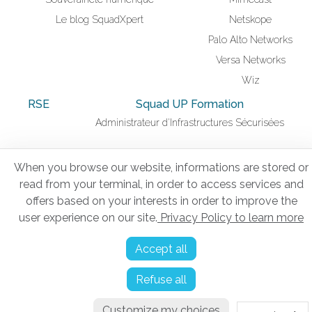
Le blog SquadXpert
Netskope
Palo Alto Networks
Versa Networks
Wiz
RSE
Squad UP Formation
Administrateur d'Infrastructures Sécurisées
When you browse our website, informations are stored or
Mentions légales
read from your terminal, in order to access services and
Politique de confidentialité
offers based on your interests in order to improve the
user experience on our site.
Privacy Policy to learn more
Gestion des cookies
Tous droits réservés © 2026 Squad.
Accept all
Refuse all
Customize my choices